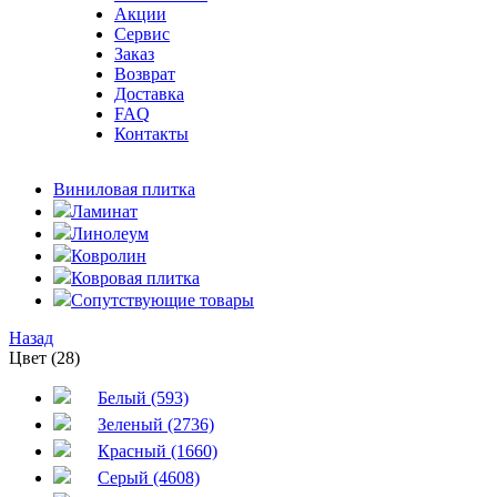
Акции
Сервис
Заказ
Возврат
Доставка
FAQ
Контакты
Виниловая плитка
Ламинат
Линолеум
Ковролин
Ковровая плитка
Сопутствующие товары
Назад
Цвет (28)
Белый (593)
Зеленый (2736)
Красный (1660)
Серый (4608)