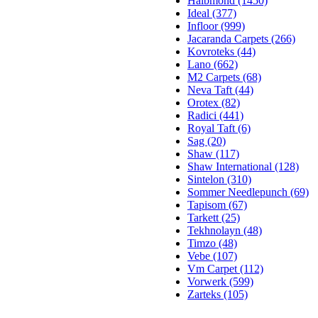
Halbmond (1450)
Ideal (377)
Infloor (999)
Jacaranda Carpets (266)
Kovroteks (44)
Lano (662)
M2 Carpets (68)
Neva Taft (44)
Orotex (82)
Radici (441)
Royal Taft (6)
Sag (20)
Shaw (117)
Shaw International (128)
Sintelon (310)
Sommer Needlepunch (69)
Tapisom (67)
Tarkett (25)
Tekhnolayn (48)
Timzo (48)
Vebe (107)
Vm Carpet (112)
Vorwerk (599)
Zarteks (105)