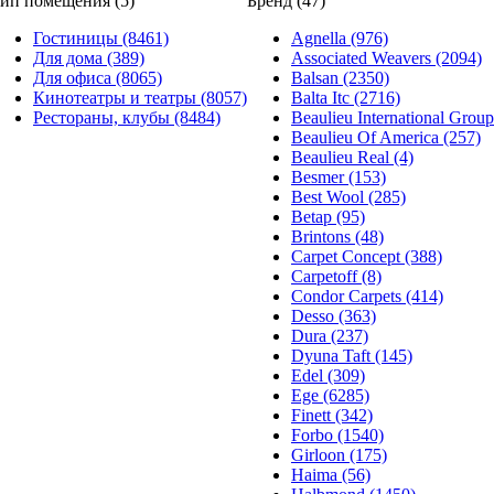
ип помещения (5)
Бренд (47)
Гостиницы (8461)
Agnella (976)
Для дома (389)
Associated Weavers (2094)
Для офиса (8065)
Balsan (2350)
Кинотеатры и театры (8057)
Balta Itc (2716)
Рестораны, клубы (8484)
Beaulieu International Group
Beaulieu Of America (257)
Beaulieu Real (4)
Besmer (153)
Best Wool (285)
Betap (95)
Brintons (48)
Carpet Concept (388)
Carpetoff (8)
Condor Carpets (414)
Desso (363)
Dura (237)
Dyuna Taft (145)
Edel (309)
Ege (6285)
Finett (342)
Forbo (1540)
Girloon (175)
Haima (56)