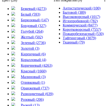
Цвет (28)
Тип покрытия (9)
Т
Антистатический (100)
Бежевый (4273)
Бытовой (389)
Белый (593)
Высоковорсный (1017)
Бирюзовый (147)
Иглопробивной (782)
Коммерческий (8477)
Бордовый (327)
Коротковорсный (7557)
Голубой (264)
Пожаробезопасный (530)
Желтый (502)
Тафтинговый (3079)
Тканный (79)
Зеленый (2736)
Золотой (3)
Кирпичный (6)
Коралловый (4)
Коричневый (4263)
Красный (1660)
Малиновый (3)
Оливковый (1)
Оранжевый (737)
Разноцветный (639)
Розовый (206)
Рыжий (13)