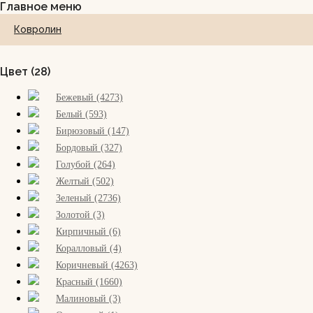
Главное меню
Ковровая плитка
Ковролин
Сопутствующие товары
Цвет (28)
О компании
Бежевый (4273)
Белый (593)
Бирюзовый (147)
Акции
Бордовый (327)
Голубой (264)
Сервис
Желтый (502)
Зеленый (2736)
Заказ
Золотой (3)
Кирпичный (6)
Возврат
Коралловый (4)
Коричневый (4263)
Доставка
Красный (1660)
Малиновый (3)