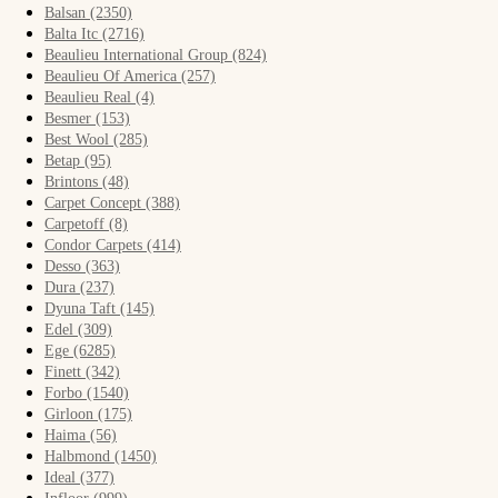
Виниловая плитка
Balsan (2350)
Ламинат
Balta Itc (2716)
Линолеум
Beaulieu International Group (824)
Ковролин
Beaulieu Of America (257)
Ковровая плитка
Beaulieu Real (4)
Besmer (153)
Сопутствующие товары
Best Wool (285)
Назад
Betap (95)
Цвет (27)
Brintons (48)
Carpet Concept (388)
Белый (311)
Carpetoff (8)
Зеленый (464)
Condor Carpets (414)
Desso (363)
Светлый (4)
Dura (237)
Серый (1662)
Dyuna Taft (145)
Черно-белый (8)
Edel (309)
Черный (246)
Ege (6285)
Finett (342)
Показать все
Forbo (1540)
Girloon (175)
Haima (56)
Бренд (14)
Halbmond (1450)
Ideal (377)
Forbo (1352)