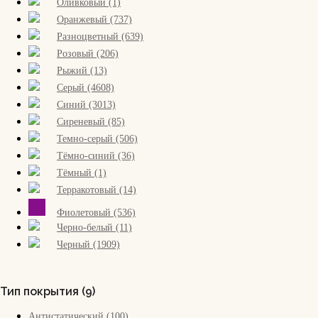
FAQ
Оливковый (1)
Оранжевый (737)
Разноцветный (639)
Контакты
Розовый (206)
Рыжий (13)
Серый (4608)
Синий (3013)
О компании
Сиреневый (85)
Темно-серый (506)
Сервисы
Тёмно-синий (36)
Тёмный (1)
Терракотовый (14)
Контакты
Фиолетовый (536)
Проекты
Черно-белый (11)
Черный (1909)
Отзывы
Тип покрытия (9)
Акции
Антистатический (100)