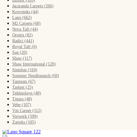
Infloor (999)
IVC (7440)
Jacaranda Carpets (266)
JUTEKS (324)
Kovroteks (44)
TARKETT (1100)
Lano (662)
Показать все
M2 Carpets (68)
Neva Taft (44)
Orotex (82)
Главная
Ковролин
Radici (441)
Коллекции ковролин
Royal Taft (6)
Lano
Sag (20)
Square
Shaw (117)
Shaw International (128)
Lano Square
Sintelon (310)
Sommer Needlepunch (69)
Tapisom (67)
Tarkett (25)
Tekhnolayn (48)
Timzo (48)
Показать (
15 товаров
)
Vebe (107)
Сбросить фильтр
Vm Carpet (112)
Показать товары (
)
Vorwerk (599)
Сортировка:
Zarteks (105)