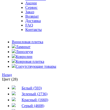
Акции
Сервис
Заказ
Возврат
Доставка
FAQ
Контакты
Виниловая плитка
Ламинат
Линолеум
Ковролин
Ковровая плитка
Сопутствующие товары
Назад
Цвет (28)
Белый (593)
Зеленый (2736)
Красный (1660)
Серый (4608)