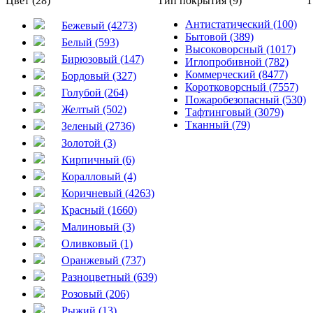
Цвет (28)
Тип покрытия (9)
Т
Антистатический (100)
Бежевый (4273)
Бытовой (389)
Белый (593)
Высоковорсный (1017)
Бирюзовый (147)
Иглопробивной (782)
Коммерческий (8477)
Бордовый (327)
Коротковорсный (7557)
Голубой (264)
Пожаробезопасный (530)
Желтый (502)
Тафтинговый (3079)
Тканный (79)
Зеленый (2736)
Золотой (3)
Кирпичный (6)
Коралловый (4)
Коричневый (4263)
Красный (1660)
Малиновый (3)
Оливковый (1)
Оранжевый (737)
Разноцветный (639)
Розовый (206)
Рыжий (13)