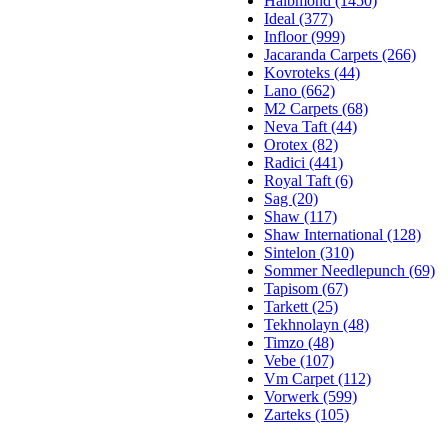
Halbmond (1450)
Ideal (377)
Infloor (999)
Jacaranda Carpets (266)
Kovroteks (44)
Lano (662)
M2 Carpets (68)
Neva Taft (44)
Orotex (82)
Radici (441)
Royal Taft (6)
Sag (20)
Shaw (117)
Shaw International (128)
Sintelon (310)
Sommer Needlepunch (69)
Tapisom (67)
Tarkett (25)
Tekhnolayn (48)
Timzo (48)
Vebe (107)
Vm Carpet (112)
Vorwerk (599)
Zarteks (105)