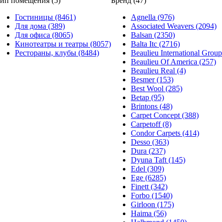
ип помещения (5)
Бренд (47)
Гостиницы (8461)
Agnella (976)
Для дома (389)
Associated Weavers (2094)
Для офиса (8065)
Balsan (2350)
Кинотеатры и театры (8057)
Balta Itc (2716)
Рестораны, клубы (8484)
Beaulieu International Group
Beaulieu Of America (257)
Beaulieu Real (4)
Besmer (153)
Best Wool (285)
Betap (95)
Brintons (48)
Carpet Concept (388)
Carpetoff (8)
Condor Carpets (414)
Desso (363)
Dura (237)
Dyuna Taft (145)
Edel (309)
Ege (6285)
Finett (342)
Forbo (1540)
Girloon (175)
Haima (56)