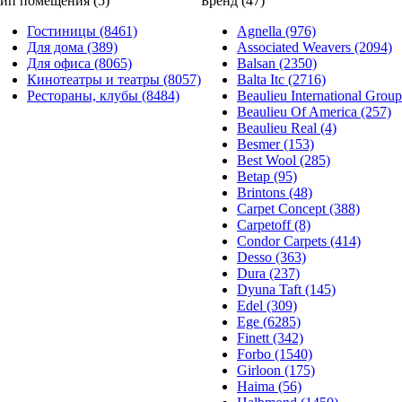
ип помещения (5)
Бренд (47)
Гостиницы (8461)
Agnella (976)
Для дома (389)
Associated Weavers (2094)
Для офиса (8065)
Balsan (2350)
Кинотеатры и театры (8057)
Balta Itc (2716)
Рестораны, клубы (8484)
Beaulieu International Group
Beaulieu Of America (257)
Beaulieu Real (4)
Besmer (153)
Best Wool (285)
Betap (95)
Brintons (48)
Carpet Concept (388)
Carpetoff (8)
Condor Carpets (414)
Desso (363)
Dura (237)
Dyuna Taft (145)
Edel (309)
Ege (6285)
Finett (342)
Forbo (1540)
Girloon (175)
Haima (56)