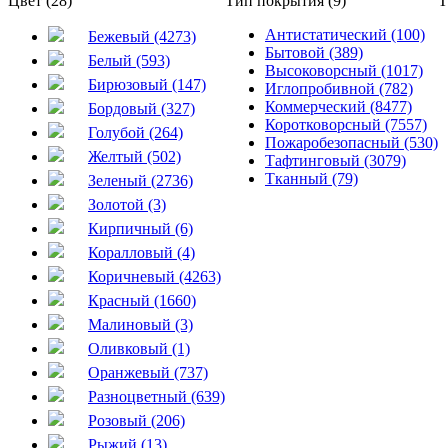
Цвет (28)
Тип покрытия (9)
Т
Антистатический (100)
Бежевый (4273)
Бытовой (389)
Белый (593)
Высоковорсный (1017)
Бирюзовый (147)
Иглопробивной (782)
Коммерческий (8477)
Бордовый (327)
Коротковорсный (7557)
Голубой (264)
Пожаробезопасный (530)
Желтый (502)
Тафтинговый (3079)
Тканный (79)
Зеленый (2736)
Золотой (3)
Кирпичный (6)
Коралловый (4)
Коричневый (4263)
Красный (1660)
Малиновый (3)
Оливковый (1)
Оранжевый (737)
Разноцветный (639)
Розовый (206)
Рыжий (13)