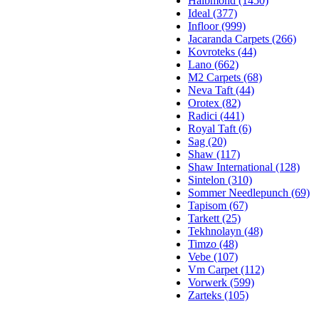
Halbmond (1450)
Ideal (377)
Infloor (999)
Jacaranda Carpets (266)
Kovroteks (44)
Lano (662)
M2 Carpets (68)
Neva Taft (44)
Orotex (82)
Radici (441)
Royal Taft (6)
Sag (20)
Shaw (117)
Shaw International (128)
Sintelon (310)
Sommer Needlepunch (69)
Tapisom (67)
Tarkett (25)
Tekhnolayn (48)
Timzo (48)
Vebe (107)
Vm Carpet (112)
Vorwerk (599)
Zarteks (105)