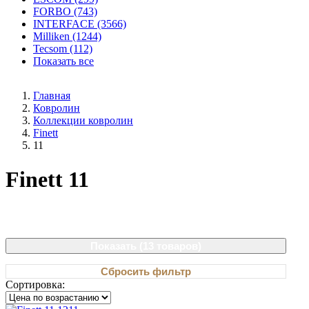
FORBO (743)
INTERFACE (3566)
Milliken (1244)
Tecsom (112)
Показать все
Главная
Ковролин
Коллекции ковролин
Finett
11
Finett 11
Показать (
13 товаров
)
Сбросить фильтр
Сортировка: