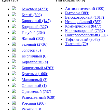
Цвет (28)
Тип покрытия (9)
Антистатический (100)
Бежевый (4273)
Бытовой (389)
Белый (593)
Высоковорсный (1017)
Бирюзовый (147)
Иглопробивной (782)
Коммерческий (8477)
Бордовый (327)
Коротковорсный (7557)
Голубой (264)
Пожаробезопасный (530)
Желтый (502)
Тафтинговый (3079)
Тканный (79)
Зеленый (2736)
Золотой (3)
Кирпичный (6)
Коралловый (4)
Коричневый (4263)
Красный (1660)
Малиновый (3)
Оливковый (1)
Оранжевый (737)
Разноцветный (639)
Розовый (206)
Рыжий (13)