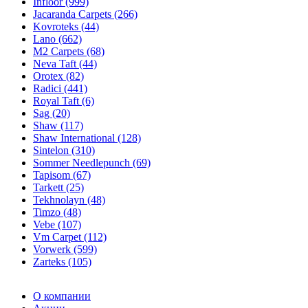
Infloor (999)
Jacaranda Carpets (266)
Kovroteks (44)
Lano (662)
M2 Carpets (68)
Neva Taft (44)
Orotex (82)
Radici (441)
Royal Taft (6)
Sag (20)
Shaw (117)
Shaw International (128)
Sintelon (310)
Sommer Needlepunch (69)
Tapisom (67)
Tarkett (25)
Tekhnolayn (48)
Timzo (48)
Vebe (107)
Vm Carpet (112)
Vorwerk (599)
Zarteks (105)
О компании