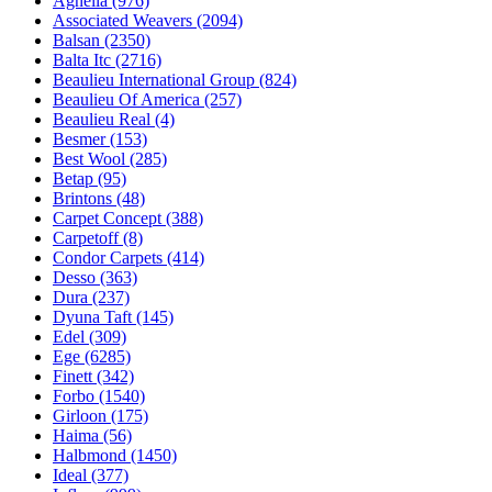
Agnella (976)
Associated Weavers (2094)
Balsan (2350)
Balta Itc (2716)
Beaulieu International Group (824)
Beaulieu Of America (257)
Beaulieu Real (4)
Besmer (153)
Best Wool (285)
Betap (95)
Brintons (48)
Carpet Concept (388)
Carpetoff (8)
Condor Carpets (414)
Desso (363)
Dura (237)
Dyuna Taft (145)
Edel (309)
Ege (6285)
Finett (342)
Forbo (1540)
Girloon (175)
Haima (56)
Halbmond (1450)
Ideal (377)