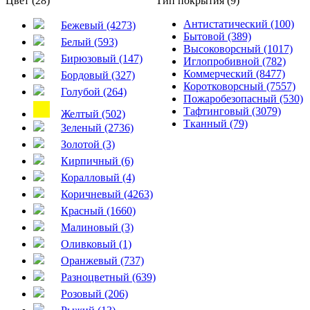
Цвет (28)
Тип покрытия (9)
Антистатический (100)
Бежевый (4273)
Бытовой (389)
Белый (593)
Высоковорсный (1017)
Бирюзовый (147)
Иглопробивной (782)
Коммерческий (8477)
Бордовый (327)
Коротковорсный (7557)
Голубой (264)
Пожаробезопасный (530)
Тафтинговый (3079)
Желтый (502)
Тканный (79)
Зеленый (2736)
Золотой (3)
Кирпичный (6)
Коралловый (4)
Коричневый (4263)
Красный (1660)
Малиновый (3)
Оливковый (1)
Оранжевый (737)
Разноцветный (639)
Розовый (206)