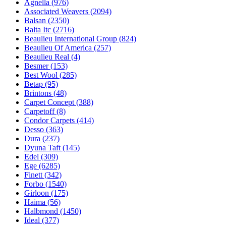
Agnella (976)
Associated Weavers (2094)
Balsan (2350)
Balta Itc (2716)
Beaulieu International Group (824)
Beaulieu Of America (257)
Beaulieu Real (4)
Besmer (153)
Best Wool (285)
Betap (95)
Brintons (48)
Carpet Concept (388)
Carpetoff (8)
Condor Carpets (414)
Desso (363)
Dura (237)
Dyuna Taft (145)
Edel (309)
Ege (6285)
Finett (342)
Forbo (1540)
Girloon (175)
Haima (56)
Halbmond (1450)
Ideal (377)