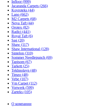
Infloor (999)
Jacaranda Carpets (266)
Kovroteks (44)
Lano (662)
M2 Carpets (68)
Neva Taft (44)
Orotex (82)
Radici (441)
Royal Taft (6)
Sag (20)
Shaw (117)
Shaw International (128)
Sintelon (310)
Sommer Needlepunch (69)
Tapisom (67)
Tarkett (25)
Tekhnolayn (48)
Timzo (48)
Vebe (107)
Vm Carpet (112)
Vorwerk (599)
Zarteks (105)
О компании