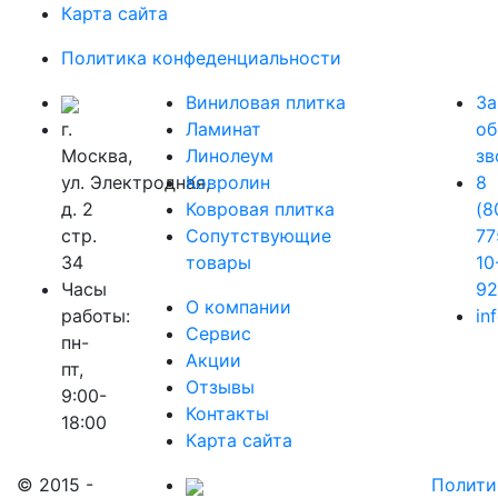
Карта сайта
Политика конфеденциальности
Виниловая плитка
За
г.
Ламинат
об
Москва,
Линолеум
зв
ул. Электродная,
Ковролин
8
д. 2
Ковровая плитка
(8
стр.
Сопутствующие
77
34
товары
10
Часы
9
О компании
работы:
in
Сервис
пн-
Акции
пт,
Отзывы
9:00-
Контакты
18:00
Карта сайта
© 2015 -
Полити