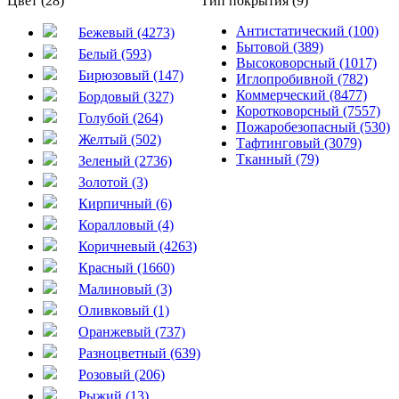
Цвет (28)
Тип покрытия (9)
Антистатический (100)
Бежевый (4273)
Бытовой (389)
Белый (593)
Высоковорсный (1017)
Бирюзовый (147)
Иглопробивной (782)
Коммерческий (8477)
Бордовый (327)
Коротковорсный (7557)
Голубой (264)
Пожаробезопасный (530)
Желтый (502)
Тафтинговый (3079)
Тканный (79)
Зеленый (2736)
Золотой (3)
Кирпичный (6)
Коралловый (4)
Коричневый (4263)
Красный (1660)
Малиновый (3)
Оливковый (1)
Оранжевый (737)
Разноцветный (639)
Розовый (206)
Рыжий (13)