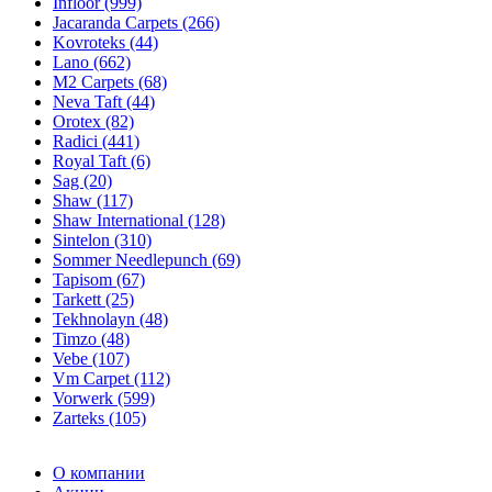
Infloor (999)
Jacaranda Carpets (266)
Kovroteks (44)
Lano (662)
M2 Carpets (68)
Neva Taft (44)
Orotex (82)
Radici (441)
Royal Taft (6)
Sag (20)
Shaw (117)
Shaw International (128)
Sintelon (310)
Sommer Needlepunch (69)
Tapisom (67)
Tarkett (25)
Tekhnolayn (48)
Timzo (48)
Vebe (107)
Vm Carpet (112)
Vorwerk (599)
Zarteks (105)
О компании