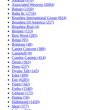
Agnella (976)
Associated Weavers (2094)
Balsan (2350)
Balta Itc (2716)
Beaulieu International Group (824)
Beaulieu Of America (257)
Beaulieu Real (4)
Besmer (153)
Best Wool (285)
Betap (95)
Brintons (48)
Carpet Concept (388)
Carpetoff (8)
Condor Carpets (414)
Desso (363)
Dura (237)
Dyuna Taft (145)
Edel (309)
Ege (6285)
Finett (342)
Forbo (1540)
Girloon (175)
Haima (56)
Halbmond (1450)
Ideal (377)