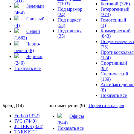
(311)
(1193)
Бытовой (326)
Зеленый
Под мрамор
Гетерогенный
(464)
(24)
(373)
Светлый
Под паркет
Гомогенный
(4)
(53)
(1)
Под плитку
Коммерческий
Серый
(35)
(843)
(1662)
Полукоммерчес
Черно-
(75)
белый (8)
Противоскольз
Черный
(124)
(246)
Спортивный
Показать все
(95)
Сценический
(139)
Антибактериал
(8)
Показать все
Бренд (14)
Тип помещения (9)
Перейти в раздел
Forbo (1352)
Офисы
IVC (7440)
(844)
JUTEKS (324)
Показать все
TARKETT