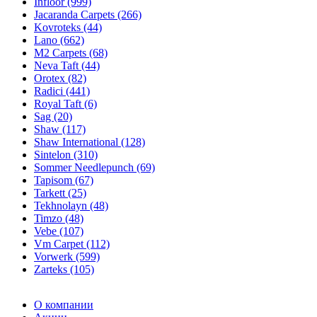
Infloor (999)
Jacaranda Carpets (266)
Kovroteks (44)
Lano (662)
M2 Carpets (68)
Neva Taft (44)
Orotex (82)
Radici (441)
Royal Taft (6)
Sag (20)
Shaw (117)
Shaw International (128)
Sintelon (310)
Sommer Needlepunch (69)
Tapisom (67)
Tarkett (25)
Tekhnolayn (48)
Timzo (48)
Vebe (107)
Vm Carpet (112)
Vorwerk (599)
Zarteks (105)
О компании