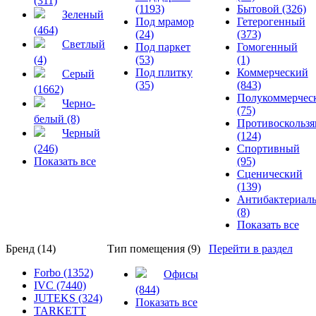
(311)
(1193)
Бытовой (326)
Зеленый
Под мрамор
Гетерогенный
(464)
(24)
(373)
Светлый
Под паркет
Гомогенный
(4)
(53)
(1)
Под плитку
Коммерческий
Серый
(35)
(843)
(1662)
Полукоммерчес
Черно-
(75)
белый (8)
Противоскольз
Черный
(124)
(246)
Спортивный
Показать все
(95)
Сценический
(139)
Антибактериал
(8)
Показать все
Бренд (14)
Тип помещения (9)
Перейти в раздел
Forbo (1352)
Офисы
IVC (7440)
(844)
JUTEKS (324)
Показать все
TARKETT