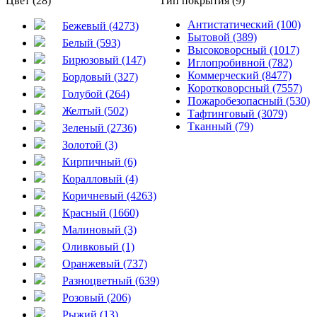
Цвет (28)
Тип покрытия (9)
Антистатический (100)
Бежевый (4273)
Бытовой (389)
Белый (593)
Высоковорсный (1017)
Бирюзовый (147)
Иглопробивной (782)
Коммерческий (8477)
Бордовый (327)
Коротковорсный (7557)
Голубой (264)
Пожаробезопасный (530)
Желтый (502)
Тафтинговый (3079)
Тканный (79)
Зеленый (2736)
Золотой (3)
Кирпичный (6)
Коралловый (4)
Коричневый (4263)
Красный (1660)
Малиновый (3)
Оливковый (1)
Оранжевый (737)
Разноцветный (639)
Розовый (206)
Рыжий (13)