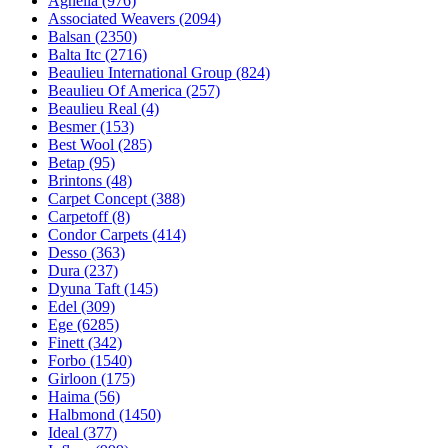
Agnella (976)
Associated Weavers (2094)
Balsan (2350)
Balta Itc (2716)
Beaulieu International Group (824)
Beaulieu Of America (257)
Beaulieu Real (4)
Besmer (153)
Best Wool (285)
Betap (95)
Brintons (48)
Carpet Concept (388)
Carpetoff (8)
Condor Carpets (414)
Desso (363)
Dura (237)
Dyuna Taft (145)
Edel (309)
Ege (6285)
Finett (342)
Forbo (1540)
Girloon (175)
Haima (56)
Halbmond (1450)
Ideal (377)