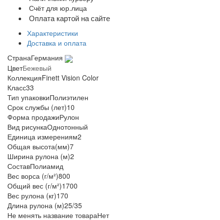
Счёт для юр.лица
Оплата картой на сайте
Характеристики
Доставка и оплата
Страна
Германия
Цвет
Бежевый
Коллекция
Finett Vision Color
Класс
33
Тип упаковки
Полиэтилен
Срок службы (лет)
10
Форма продажи
Рулон
Вид рисунка
Однотонный
Единица измерения
м2
Общая высота(мм)
7
Ширина рулона (м)
2
Состав
Полиамид
Вес ворса (г/м²)
800
Общий вес (г/м²)
1700
Вес рулона (кг)
170
Длина рулона (м)
25/35
Не менять название товара
Нет