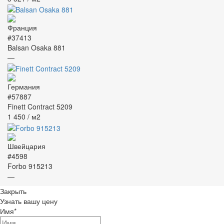
#37413
Balsan Osaka 881
—
#57887
Finett Contract 5209
1 450
/ м2
#4598
Forbo 915213
—
Закрыть
Узнать вашу цену
Имя
*