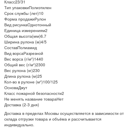
Класс
23/31
Тип упаковки
Полиэтилен
Срок службы (лет)
10
Форма продажи
Рулон
Вид рисунка
Однотонный
Единица измерения
м2
Общая высота(мм)
6.7
Ширина рулона (м)
4/5
Состав
Полиамид
Вид ворса
Разрезной
Вес ворса (г/м²)
1440
Общий вес (г/м²)
2300
Вес рулона (кг)
230
Длина рулона (м)
25
Кол-во в рулоне (м²)
100/125
Основа
Джут
Класс пожарной безопасности
2
Не менять название товара
Нет
Доставка (2-3 дня)
Доставка в пределах Москвы осуществляется в зависимости от
склада отгрузки товара и объёма и рассчитывается
индивидуально.