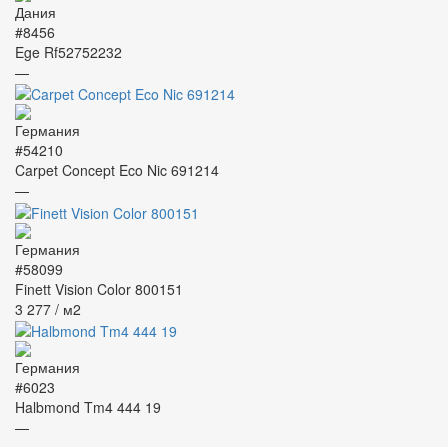
#8456
Ege Rf52752232
—
#54210
Carpet Concept Eco Nic 691214
—
#58099
Finett Vision Color 800151
3 277
/ м2
#6023
Halbmond Tm4 444 19
—