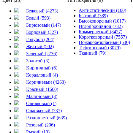
Цвет (28)
Тип покрытия (9)
Т
Антистатический (100)
Бежевый (4273)
Бытовой (389)
Белый (593)
Высоковорсный (1017)
Бирюзовый (147)
Иглопробивной (782)
Коммерческий (8477)
Бордовый (327)
Коротковорсный (7557)
Голубой (264)
Пожаробезопасный (530)
Желтый (502)
Тафтинговый (3079)
Тканный (79)
Зеленый (2736)
Золотой (3)
Кирпичный (6)
Коралловый (4)
Коричневый (4263)
Красный (1660)
Малиновый (3)
Оливковый (1)
Оранжевый (737)
Разноцветный (639)
Розовый (206)
Рыжий (13)