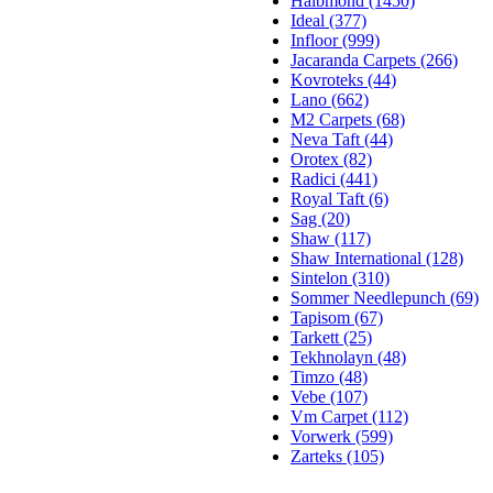
Halbmond (1450)
Ideal (377)
Infloor (999)
Jacaranda Carpets (266)
Kovroteks (44)
Lano (662)
M2 Carpets (68)
Neva Taft (44)
Orotex (82)
Radici (441)
Royal Taft (6)
Sag (20)
Shaw (117)
Shaw International (128)
Sintelon (310)
Sommer Needlepunch (69)
Tapisom (67)
Tarkett (25)
Tekhnolayn (48)
Timzo (48)
Vebe (107)
Vm Carpet (112)
Vorwerk (599)
Zarteks (105)