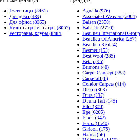
ип помещения (5)
Бренд (47)
Гостиницы (8461)
Agnella (976)
Для дома (389)
Associated Weavers (2094)
Для офиса (8065)
Balsan (2350)
Кинотеатры и театры (8057)
Balta Itc (2716)
Рестораны, клубы (8484)
Beaulieu International Group
Beaulieu Of America (257)
Beaulieu Real (4)
Besmer (153)
Best Wool (285)
Betap (95)
Brintons (48)
Carpet Concept (388)
Carpetoff (8)
Condor Carpets (414)
Desso (363)
Dura (237)
Dyuna Taft (145)
Edel (309)
Ege (6285)
Finett (342)
Forbo (1540)
Girloon (175)
Haima (56)