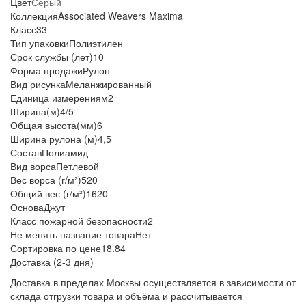
Цвет
Серый
Коллекция
Associated Weavers Maxima
Класс
33
Тип упаковки
Полиэтилен
Срок службы (лет)
10
Форма продажи
Рулон
Вид рисунка
Меланжированный
Единица измерения
м2
Ширина(м)
4/5
Общая высота(мм)
6
Ширина рулона (м)
4,5
Состав
Полиамид
Вид ворса
Петлевой
Вес ворса (г/м²)
520
Общий вес (г/м²)
1620
Основа
Джут
Класс пожарной безопасности
2
Не менять название товара
Нет
Сортировка по цене
18.84
Доставка (2-3 дня)
Доставка в пределах Москвы осуществляется в зависимости от
склада отгрузки товара и объёма и рассчитывается