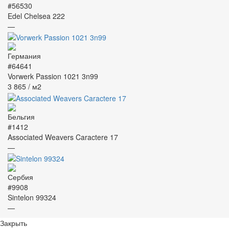
#56530
Edel Chelsea 222
—
#64641
Vorwerk Passion 1021 3n99
3 865
/ м2
#1412
Associated Weavers Caractere 17
—
#9908
Sintelon 99324
—
Закрыть