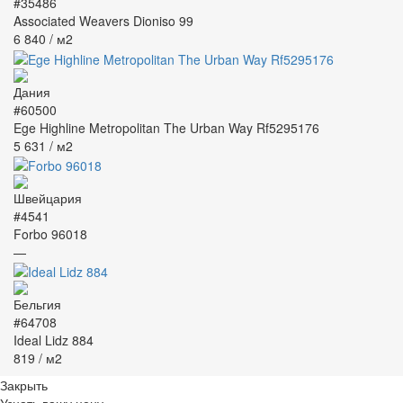
#35486
Associated Weavers Dioniso 99
6 840
/ м2
#60500
Ege Highline Metropolitan The Urban Way Rf5295176
5 631
/ м2
#4541
Forbo 96018
—
#64708
Ideal Lidz 884
819
/ м2
Закрыть