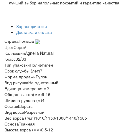
лучший выбор напольных покрытий и гарантию качества.
Характеристики
Доставка и оплата
Страна
Польша
Цвет
Серый
Коллекция
Agnella Natural
Класс
32/33
Тип упаковки
Полиэтилен
Срок службы (лет)
7
Форма продажи
Рулон
Вид рисунка
Не однотонный
Единица измерения
м2
Общая высота(мм)
9-16
Ширина рулона (м)
4
Состав
Шерсть
Вид ворса
Разрезной
Вес ворса (г/м²)
1010/1150/1300/1440/1585
Основа
Тканная
Высота ворса (мм)
6,5-12