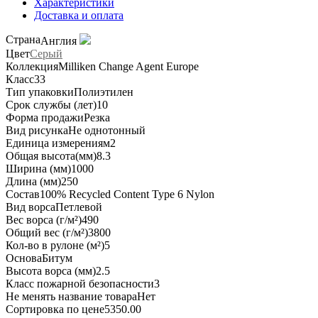
Характеристики
Доставка и оплата
Страна
Англия
Цвет
Серый
Коллекция
Milliken Change Agent Europe
Класс
33
Тип упаковки
Полиэтилен
Срок службы (лет)
10
Форма продажи
Резка
Вид рисунка
Не однотонный
Единица измерения
м2
Общая высота(мм)
8.3
Ширина (мм)
1000
Длина (мм)
250
Состав
100% Recycled Content Type 6 Nylon
Вид ворса
Петлевой
Вес ворса (г/м²)
490
Общий вес (г/м²)
3800
Кол-во в рулоне (м²)
5
Основа
Битум
Высота ворса (мм)
2.5
Класс пожарной безопасности
3
Не менять название товара
Нет
Сортировка по цене
5350.00