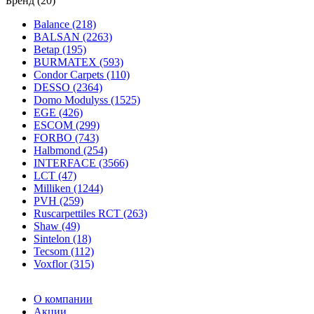
Бренд (20)
Balance (218)
BALSAN (2263)
Betap (195)
BURMATEX (593)
Condor Carpets (110)
DESSO (2364)
Domo Modulyss (1525)
EGE (426)
ESCOM (299)
FORBO (743)
Halbmond (254)
INTERFACE (3566)
LCT (47)
Milliken (1244)
PVH (259)
Ruscarpettiles RCT (263)
Shaw (49)
Sintelon (18)
Tecsom (112)
Voxflor (315)
О компании
Акции