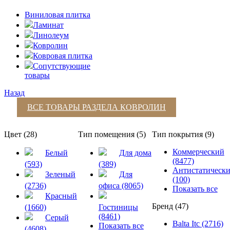
Виниловая плитка
Ламинат
Линолеум
Ковролин
Ковровая плитка
Сопутствующие
товары
Назад
ВСЕ ТОВАРЫ РАЗДЕЛА
КОВРОЛИН
Цвет (28)
Тип помещения (5)
Тип покрытия (9)
Коммерческий
Белый
Для дома
(8477)
(593)
(389)
Антистатическ
Зеленый
Для
(100)
(2736)
офиса (8065)
Показать все
Красный
Бренд (47)
(1660)
Гостиницы
(8461)
Серый
Balta Itc (2716)
Показать все
(4608)