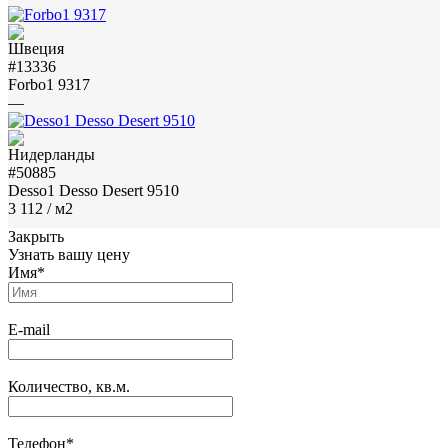
#13336
Forbo1 9317
—
#50885
Desso1 Desso Desert 9510
3 112
/ м2
Закрыть
Узнать вашу цену
Имя
*
E-mail
Количество, кв.м.
Телефон
*