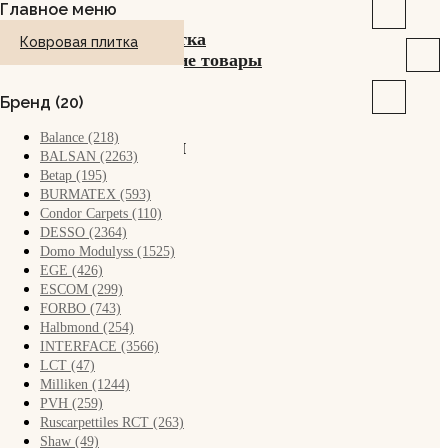
Главное меню
Ковровая плитка
Ковровая плитка
Сопутствующие товары
Бренд (20)
Balance (218)
О компании
BALSAN (2263)
Betap (195)
Акции
BURMATEX (593)
Condor Carpets (110)
DESSO (2364)
Сервис
Domo Modulyss (1525)
EGE (426)
ESCOM (299)
Заказ
FORBO (743)
Halbmond (254)
INTERFACE (3566)
Возврат
LCT (47)
Milliken (1244)
Доставка
PVH (259)
Ruscarpettiles RCT (263)
Shaw (49)