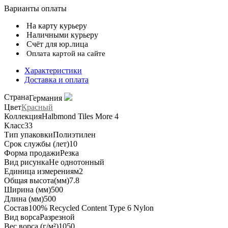
Варианты оплаты
На карту курьеру
Наличными курьеру
Счёт для юр.лица
Оплата картой на сайте
Характеристики
Доставка и оплата
Страна
Германия
Цвет
Красный
Коллекция
Halbmond Tiles More 4
Класс
33
Тип упаковки
Полиэтилен
Срок службы (лет)
10
Форма продажи
Резка
Вид рисунка
Не однотонный
Единица измерения
м2
Общая высота(мм)
7.8
Ширина (мм)
500
Длина (мм)
500
Состав
100% Recycled Content Type 6 Nylon
Вид ворса
Разрезной
Вес ворса (г/м²)
1050