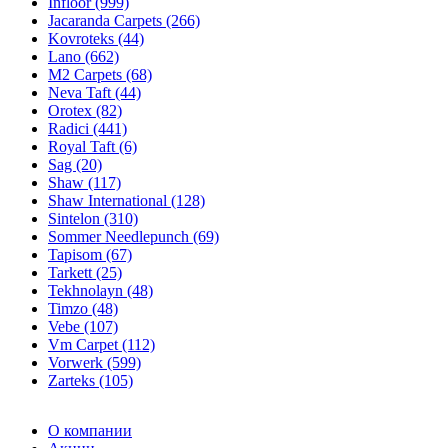
Infloor (999)
Jacaranda Carpets (266)
Kovroteks (44)
Lano (662)
M2 Carpets (68)
Neva Taft (44)
Orotex (82)
Radici (441)
Royal Taft (6)
Sag (20)
Shaw (117)
Shaw International (128)
Sintelon (310)
Sommer Needlepunch (69)
Tapisom (67)
Tarkett (25)
Tekhnolayn (48)
Timzo (48)
Vebe (107)
Vm Carpet (112)
Vorwerk (599)
Zarteks (105)
О компании