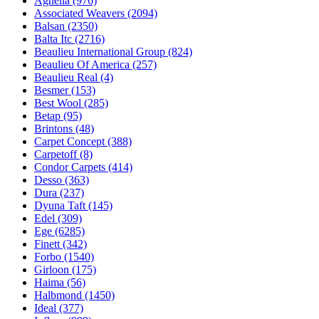
Agnella (976)
Associated Weavers (2094)
Balsan (2350)
Balta Itc (2716)
Beaulieu International Group (824)
Beaulieu Of America (257)
Beaulieu Real (4)
Besmer (153)
Best Wool (285)
Betap (95)
Brintons (48)
Carpet Concept (388)
Carpetoff (8)
Condor Carpets (414)
Desso (363)
Dura (237)
Dyuna Taft (145)
Edel (309)
Ege (6285)
Finett (342)
Forbo (1540)
Girloon (175)
Haima (56)
Halbmond (1450)
Ideal (377)