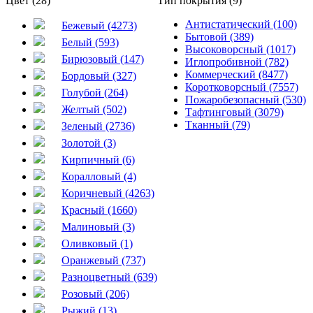
Цвет (28)
Тип покрытия (9)
Антистатический (100)
Бежевый (4273)
Бытовой (389)
Белый (593)
Высоковорсный (1017)
Бирюзовый (147)
Иглопробивной (782)
Коммерческий (8477)
Бордовый (327)
Коротковорсный (7557)
Голубой (264)
Пожаробезопасный (530)
Желтый (502)
Тафтинговый (3079)
Тканный (79)
Зеленый (2736)
Золотой (3)
Кирпичный (6)
Коралловый (4)
Коричневый (4263)
Красный (1660)
Малиновый (3)
Оливковый (1)
Оранжевый (737)
Разноцветный (639)
Розовый (206)
Рыжий (13)