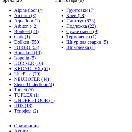
Бренд (20)
Тип товара (8)
Alpine floor (4)
Грунтовки (7)
Amorim (3)
Клей (58)
Aquafloor (1)
Плинтус (823)
Arbiton (42)
Подложка (22)
Bonkeel (23)
Сухие смеси (9)
Cork (1)
Термолента (1)
Dollken (550)
Шнур для сварки (5)
FORBO (53)
Шпатлевка (1)
Homakoll (19)
Isopolin (5)
KORNER (16)
KRONOTEX (61)
LinePlast (70)
NEUHOFER (44)
Steico Underfloor (4)
Tarkett (5)
TUPLEX (1)
UNDER FLOOR (1)
ППЗ (18)
Тепофол (2)
О компании
Акции