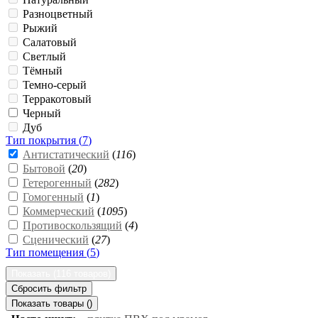
Разноцветный
Рыжий
Салатовый
Светлый
Тёмный
Темно-серый
Терракотовый
Черный
Дуб
Тип покрытия (
7
)
Антистатический
(
116
)
Бытовой
(
20
)
Гетерогенный
(
282
)
Гомогенный
(
1
)
Коммерческий
(
1095
)
Противоскользящий
(
4
)
Сценический
(
27
)
Тип помещения (
5
)
Показать (
116 товаров
)
Сбросить фильтр
Показать товары (
)