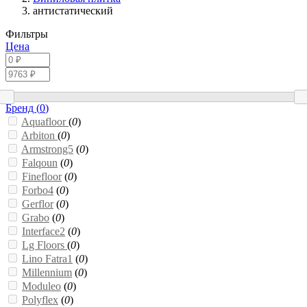
антистатический
Фильтры
Цена
Бренд (
0
)
Aquafloor
(
0
)
Arbiton
(
0
)
Armstrong5
(
0
)
Falqoun
(
0
)
Finefloor
(
0
)
Forbo4
(
0
)
Gerflor
(
0
)
Grabo
(
0
)
Interface2
(
0
)
Lg Floors
(
0
)
Lino Fatra1
(
0
)
Millennium
(
0
)
Moduleo
(
0
)
Polyflex
(
0
)