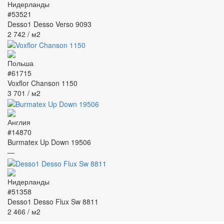
#53521
Desso1 Desso Verso 9093
2 742
/ м2
#61715
Voxflor Chanson 1150
3 701
/ м2
#14870
Burmatex Up Down 19506
—
#51358
Desso1 Desso Flux Sw 8811
2 466
/ м2