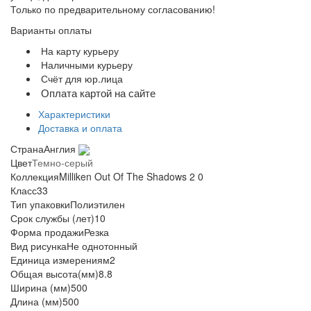
Только по предварительному согласованию!
Варианты оплаты
На карту курьеру
Наличными курьеру
Счёт для юр.лица
Оплата картой на сайте
Характеристики
Доставка и оплата
Страна
Англия
Цвет
Темно-серый
Коллекция
Milliken Out Of The Shadows 2 0
Класс
33
Тип упаковки
Полиэтилен
Срок службы (лет)
10
Форма продажи
Резка
Вид рисунка
Не однотонный
Единица измерения
м2
Общая высота(мм)
8.8
Ширина (мм)
500
Длина (мм)
500