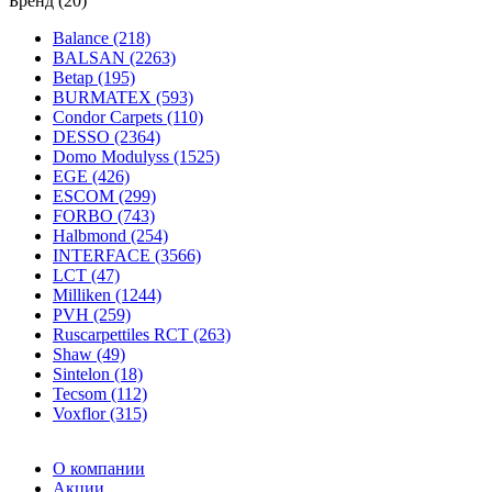
Бренд (20)
Balance (218)
BALSAN (2263)
Betap (195)
BURMATEX (593)
Condor Carpets (110)
DESSO (2364)
Domo Modulyss (1525)
EGE (426)
ESCOM (299)
FORBO (743)
Halbmond (254)
INTERFACE (3566)
LCT (47)
Milliken (1244)
PVH (259)
Ruscarpettiles RCT (263)
Shaw (49)
Sintelon (18)
Tecsom (112)
Voxflor (315)
О компании
Акции