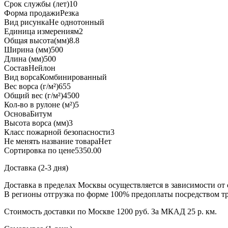
Срок службы (лет)
10
Форма продажи
Резка
Вид рисунка
Не однотонный
Единица измерения
м2
Общая высота(мм)
8.8
Ширина (мм)
500
Длина (мм)
500
Состав
Нейлон
Вид ворса
Комбинированный
Вес ворса (г/м²)
655
Общий вес (г/м²)
4500
Кол-во в рулоне (м²)
5
Основа
Битум
Высота ворса (мм)
3
Класс пожарной безопасности
3
Не менять название товара
Нет
Сортировка по цене
5350.00
Доставка (2-3 дня)
Доставка в пределах Москвы осуществляется в зависимости от 
В регионы отгрузка по форме 100% предоплаты посредством т
Стоимость доставки по Москве 1200 руб. За МКАД 25 р. км.