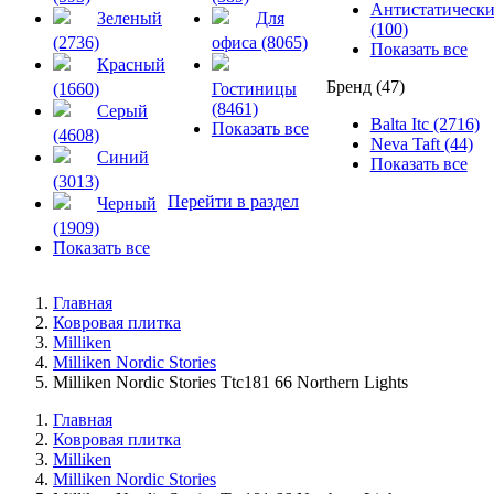
Антистатическ
Зеленый
Для
(100)
(2736)
офиса (8065)
Показать все
Красный
Бренд (47)
(1660)
Гостиницы
(8461)
Серый
Balta Itc (2716)
Показать все
(4608)
Neva Taft (44)
Синий
Показать все
(3013)
Перейти в раздел
Черный
(1909)
Показать все
Главная
Ковровая плитка
Milliken
Milliken Nordic Stories
Milliken Nordic Stories Ttc181 66 Northern Lights
Главная
Ковровая плитка
Milliken
Milliken Nordic Stories