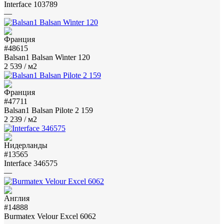
Interface 103789
—
#48615
Balsan1 Balsan Winter 120
2 539
/ м2
#47711
Balsan1 Balsan Pilote 2 159
2 239
/ м2
#13565
Interface 346575
—
#14888
Burmatex Velour Excel 6062