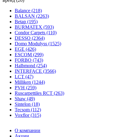
Бренд (20)
Balance (218)
BALSAN (2263)
Betap (195)
BURMATEX (593)
Condor Carpets (110)
DESSO (2364)
Domo Modulyss (1525)
EGE (426)
ESCOM (299)
FORBO (743)
Halbmond (254)
INTERFACE (3566)
LCT (47)
Milliken (1244)
PVH (259)
Ruscarpettiles RCT (263)
Shaw (49)
Sintelon (18)
Tecsom (112)
Voxflor (315)
О компании
Акции