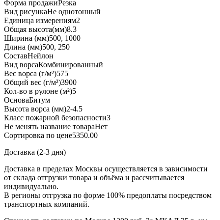
Форма продажи
Резка
Вид рисунка
Не однотонный
Единица измерения
м2
Общая высота(мм)
8.3
Ширина (мм)
500, 1000
Длина (мм)
500, 250
Состав
Нейлон
Вид ворса
Комбинированный
Вес ворса (г/м²)
575
Общий вес (г/м²)
3900
Кол-во в рулоне (м²)
5
Основа
Битум
Высота ворса (мм)
2-4.5
Класс пожарной безопасности
3
Не менять название товара
Нет
Сортировка по цене
5350.00
Доставка (2-3 дня)
Доставка в пределах Москвы осуществляется в зависимости
от склада отгрузки товара и объёма и рассчитывается
индивидуально.
В регионы отгрузка по форме 100% предоплаты посредством
транспортных компаний.