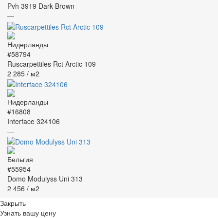
Pvh 3919 Dark Brown
—
#58794
Ruscarpettiles Rct Arctic 109
2 285
/ м2
#16808
Interface 324106
—
#55954
Domo Modulyss Uni 313
2 456
/ м2
Закрыть
Узнать вашу цену