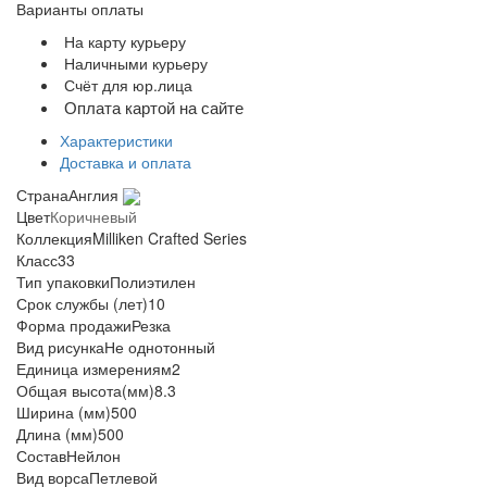
Варианты оплаты
На карту курьеру
Наличными курьеру
Счёт для юр.лица
Оплата картой на сайте
Характеристики
Доставка и оплата
Страна
Англия
Цвет
Коричневый
Коллекция
Milliken Crafted Series
Класс
33
Тип упаковки
Полиэтилен
Срок службы (лет)
10
Форма продажи
Резка
Вид рисунка
Не однотонный
Единица измерения
м2
Общая высота(мм)
8.3
Ширина (мм)
500
Длина (мм)
500
Состав
Нейлон
Вид ворса
Петлевой