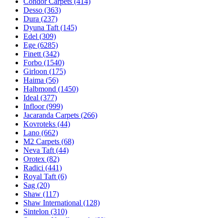
Condor Carpets (414)
Desso (363)
Dura (237)
Dyuna Taft (145)
Edel (309)
Ege (6285)
Finett (342)
Forbo (1540)
Girloon (175)
Haima (56)
Halbmond (1450)
Ideal (377)
Infloor (999)
Jacaranda Carpets (266)
Kovroteks (44)
Lano (662)
M2 Carpets (68)
Neva Taft (44)
Orotex (82)
Radici (441)
Royal Taft (6)
Sag (20)
Shaw (117)
Shaw International (128)
Sintelon (310)