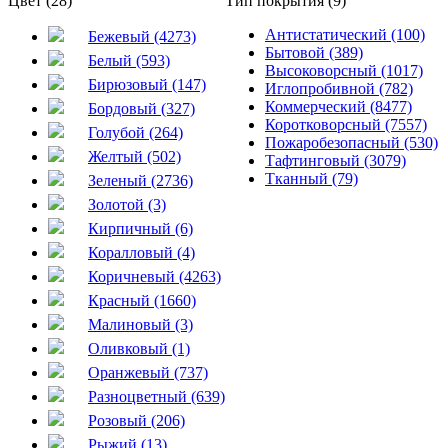
Цвет (28)
Тип покрытия (9)
Антистатический (100)
Бежевый (4273)
Бытовой (389)
Белый (593)
Высоковорсный (1017)
Бирюзовый (147)
Иглопробивной (782)
Коммерческий (8477)
Бордовый (327)
Коротковорсный (7557)
Голубой (264)
Пожаробезопасный (530)
Желтый (502)
Тафтинговый (3079)
Тканный (79)
Зеленый (2736)
Золотой (3)
Кирпичный (6)
Коралловый (4)
Коричневый (4263)
Красный (1660)
Малиновый (3)
Оливковый (1)
Оранжевый (737)
Разноцветный (639)
Розовый (206)
Рыжий (13)