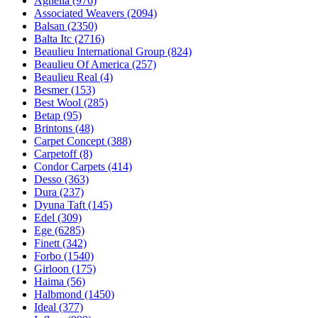
Agnella (976)
Associated Weavers (2094)
Balsan (2350)
Balta Itc (2716)
Beaulieu International Group (824)
Beaulieu Of America (257)
Beaulieu Real (4)
Besmer (153)
Best Wool (285)
Betap (95)
Brintons (48)
Carpet Concept (388)
Carpetoff (8)
Condor Carpets (414)
Desso (363)
Dura (237)
Dyuna Taft (145)
Edel (309)
Ege (6285)
Finett (342)
Forbo (1540)
Girloon (175)
Haima (56)
Halbmond (1450)
Ideal (377)