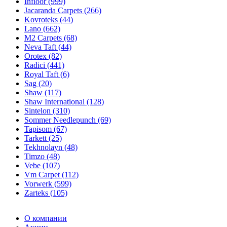
Infloor (999)
Jacaranda Carpets (266)
Kovroteks (44)
Lano (662)
M2 Carpets (68)
Neva Taft (44)
Orotex (82)
Radici (441)
Royal Taft (6)
Sag (20)
Shaw (117)
Shaw International (128)
Sintelon (310)
Sommer Needlepunch (69)
Tapisom (67)
Tarkett (25)
Tekhnolayn (48)
Timzo (48)
Vebe (107)
Vm Carpet (112)
Vorwerk (599)
Zarteks (105)
О компании