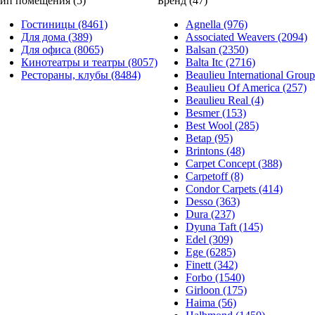
ип помещения (5)
Бренд (47)
Гостиницы (8461)
Agnella (976)
Для дома (389)
Associated Weavers (2094)
Для офиса (8065)
Balsan (2350)
Кинотеатры и театры (8057)
Balta Itc (2716)
Рестораны, клубы (8484)
Beaulieu International Group
Beaulieu Of America (257)
Beaulieu Real (4)
Besmer (153)
Best Wool (285)
Betap (95)
Brintons (48)
Carpet Concept (388)
Carpetoff (8)
Condor Carpets (414)
Desso (363)
Dura (237)
Dyuna Taft (145)
Edel (309)
Ege (6285)
Finett (342)
Forbo (1540)
Girloon (175)
Haima (56)