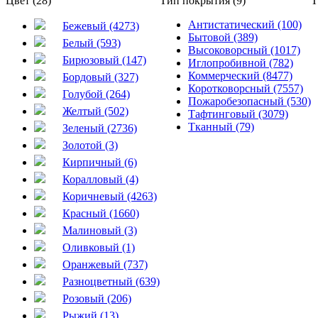
Цвет (28)
Тип покрытия (9)
Т
Антистатический (100)
Бежевый (4273)
Бытовой (389)
Белый (593)
Высоковорсный (1017)
Бирюзовый (147)
Иглопробивной (782)
Коммерческий (8477)
Бордовый (327)
Коротковорсный (7557)
Голубой (264)
Пожаробезопасный (530)
Желтый (502)
Тафтинговый (3079)
Тканный (79)
Зеленый (2736)
Золотой (3)
Кирпичный (6)
Коралловый (4)
Коричневый (4263)
Красный (1660)
Малиновый (3)
Оливковый (1)
Оранжевый (737)
Разноцветный (639)
Розовый (206)
Рыжий (13)