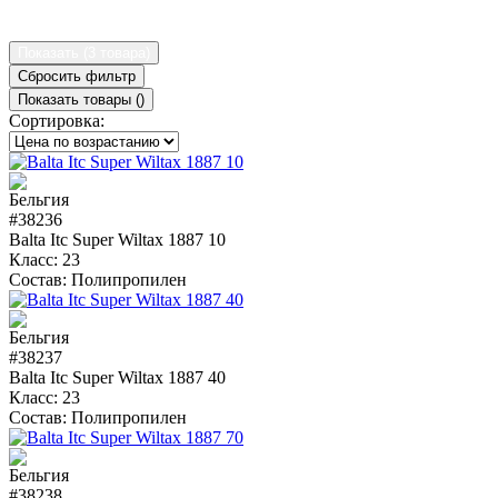
Показать (
3 товара
)
Сбросить фильтр
Показать товары (
)
Сортировка:
#38236
Balta Itc Super Wiltax 1887 10
Класс:
23
Состав:
Полипропилен
#38237
Balta Itc Super Wiltax 1887 40
Класс:
23
Состав:
Полипропилен
#38238