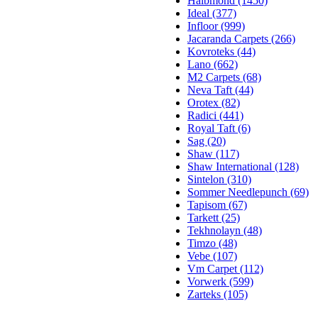
Halbmond (1450)
Ideal (377)
Infloor (999)
Jacaranda Carpets (266)
Kovroteks (44)
Lano (662)
M2 Carpets (68)
Neva Taft (44)
Orotex (82)
Radici (441)
Royal Taft (6)
Sag (20)
Shaw (117)
Shaw International (128)
Sintelon (310)
Sommer Needlepunch (69)
Tapisom (67)
Tarkett (25)
Tekhnolayn (48)
Timzo (48)
Vebe (107)
Vm Carpet (112)
Vorwerk (599)
Zarteks (105)