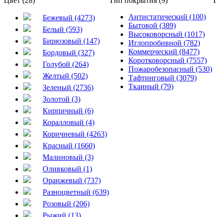
Цвет (28)
Тип покрытия (9)
Т
Антистатический (100)
Бежевый (4273)
Бытовой (389)
Белый (593)
Высоковорсный (1017)
Бирюзовый (147)
Иглопробивной (782)
Коммерческий (8477)
Бордовый (327)
Коротковорсный (7557)
Голубой (264)
Пожаробезопасный (530)
Желтый (502)
Тафтинговый (3079)
Тканный (79)
Зеленый (2736)
Золотой (3)
Кирпичный (6)
Коралловый (4)
Коричневый (4263)
Красный (1660)
Малиновый (3)
Оливковый (1)
Оранжевый (737)
Разноцветный (639)
Розовый (206)
Рыжий (13)