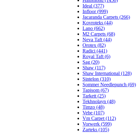
Halbmond (1450)
Ideal (377)
Infloor (999)
Jacaranda Carpets (266)
Kovroteks (44)
Lano (662)
M2 Carpets (68)
Neva Taft (44)
Orotex (82)
Radici (441)
Royal Taft (6)
Sag (20)
Shaw (117)
Shaw International (128)
Sintelon (310)
Sommer Needlepunch (69)
Tapisom (67)
Tarkett (25)
Tekhnolayn (48)
Timzo (48)
Vebe (107)
Vm Carpet (112)
Vorwerk (599)
Zarteks (105)