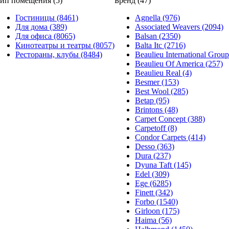
ип помещения (5)
Бренд (47)
Гостиницы (8461)
Agnella (976)
Для дома (389)
Associated Weavers (2094)
Для офиса (8065)
Balsan (2350)
Кинотеатры и театры (8057)
Balta Itc (2716)
Рестораны, клубы (8484)
Beaulieu International Group
Beaulieu Of America (257)
Beaulieu Real (4)
Besmer (153)
Best Wool (285)
Betap (95)
Brintons (48)
Carpet Concept (388)
Carpetoff (8)
Condor Carpets (414)
Desso (363)
Dura (237)
Dyuna Taft (145)
Edel (309)
Ege (6285)
Finett (342)
Forbo (1540)
Girloon (175)
Haima (56)