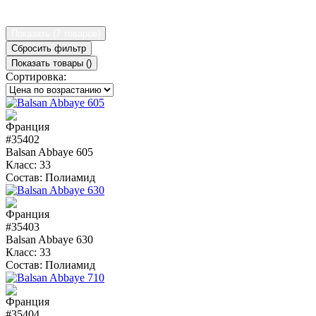
Показать (
7 товаров
)
Сбросить фильтр
Показать товары (
)
Сортировка:
#35402
Balsan Abbaye 605
Класс:
33
Состав:
Полиамид
#35403
Balsan Abbaye 630
Класс:
33
Состав:
Полиамид
#35404